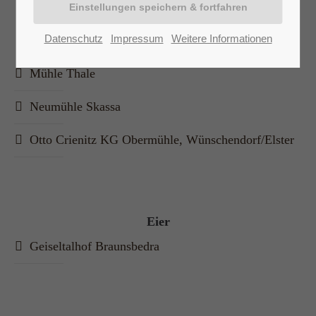
Lorem ipsum dolor sit amet:
Datenschutz
Impressum
Weitere Informationen
Mehl
Mühle Thale
24h
/ 365days
Neumühle Skassa
Otto Crienitz KG Obermühle, Wünschendorf/Elster
We offer support for our customers
Mon - Fri 8:00am - 5:00pm
(GMT +1)
Get in touch
Eier
Cybersteel Inc.
Geiseltalhof Braunsbedra
376-293 City Road, Suite 600
San Francisco, CA 94102