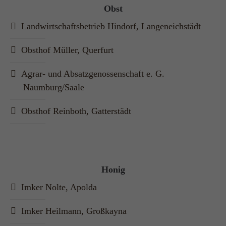
Have any questions?
Obst
+44 1234 567 890
Landwirtschaftsbetrieb Hindorf, Langeneichstädt
Drop us a line
Obsthof Müller, Querfurt
info@yourdomain.com
Agrar- und Absatzgenossenschaft e. G.
About us
Naumburg/Saale
Lorem ipsum dolor sit amet, consectetuer
Obsthof Reinboth, Gatterstädt
adipiscing elit.
Aenean commodo ligula eget dolor. Aenean
massa. Cum sociis natoque penatibus et magnis
dis parturient montes, nascetur ridiculus mus.
Honig
Donec quam felis, ultricies nec.
Imker Nolte, Apolda
Imker Heilmann, Großkayna