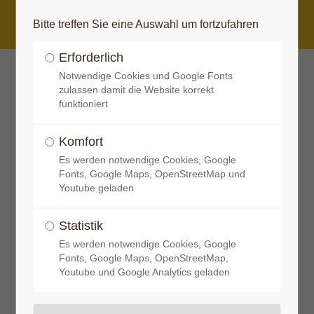
Bitte treffen Sie eine Auswahl um fortzufahren
Login
Erforderlich
Benutzername
Notwendige Cookies und Google Fonts
zulassen damit die Website korrekt
funktioniert
Partner
Komfort
Passwort
Es werden notwendige Cookies, Google
Fonts, Google Maps, OpenStreetMap und
Youtube geladen
Statistik
Anmelden
Es werden notwendige Cookies, Google
Fonts, Google Maps, OpenStreetMap,
Partner
Youtube und Google Analytics geladen
Register
|
Lost your password?
Support